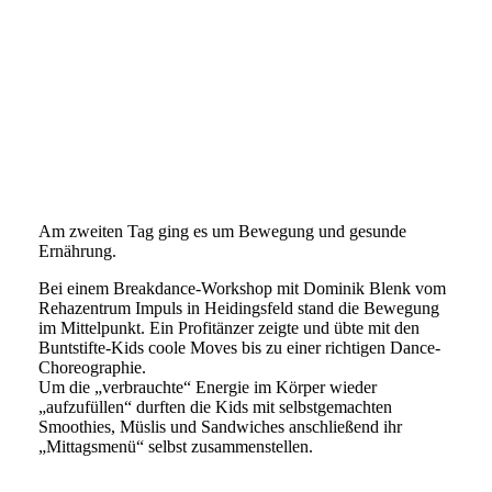
04
05
08
06
07
Am zweiten Tag ging es um Bewegung und gesunde
Ernährung.
Bei einem Breakdance-Workshop mit Dominik Blenk vom
Rehazentrum Impuls in Heidingsfeld stand die Bewegung
im Mittelpunkt. Ein Profitänzer zeigte und übte mit den
Buntstifte-Kids coole Moves bis zu einer richtigen Dance-
Choreographie.
Um die „verbrauchte“ Energie im Körper wieder
„aufzufüllen“ durften die Kids mit selbstgemachten
Smoothies, Müslis und Sandwiches anschließend ihr
„Mittagsmenü“ selbst zusammenstellen.