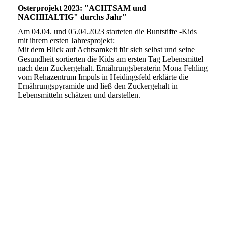
Osterprojekt 2023: "ACHTSAM und
NACHHALTIG" durchs Jahr"
Am 04.04. und 05.04.2023 starteten die Buntstifte -Kids
mit ihrem ersten Jahresprojekt:
Mit dem Blick auf Achtsamkeit für sich selbst und seine
Gesundheit sortierten die Kids am ersten Tag Lebensmittel
nach dem Zuckergehalt. Ernährungsberaterin Mona Fehling
vom Rehazentrum Impuls in Heidingsfeld erklärte die
Ernährungspyramide und ließ den Zuckergehalt in
Lebensmitteln schätzen und darstellen.
01a
02
02a
03
04
05