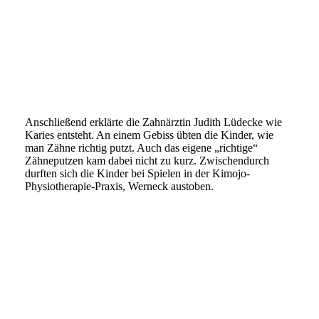
06
07
01
Anschließend erklärte die Zahnärztin Judith Lüdecke wie
Karies entsteht. An einem Gebiss übten die Kinder, wie
man Zähne richtig putzt. Auch das eigene „richtige“
Zähneputzen kam dabei nicht zu kurz. Zwischendurch
durften sich die Kinder bei Spielen in der Kimojo-
Physiotherapie-Praxis, Werneck austoben.
03
01
02
02a