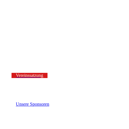
11
12
16
13
14
Vereinssatzung
Unsere Sponsoren